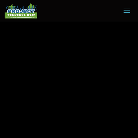
T
O
G
G
L
E
N
A
V
I
G
A
T
I
O
N